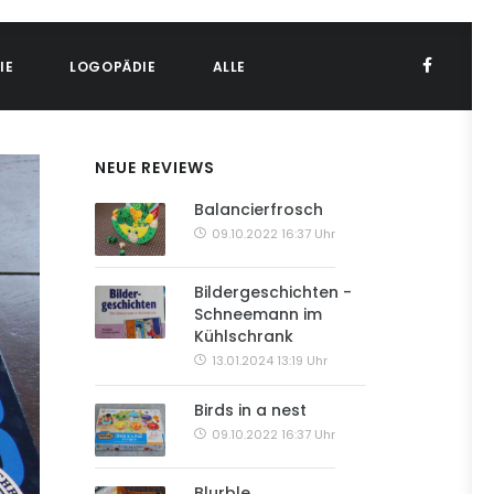
IE
LOGOPÄDIE
ALLE
NEUE REVIEWS
Balancierfrosch
09.10.2022 16:37 Uhr
Bildergeschichten -
Schneemann im
Kühlschrank
13.01.2024 13:19 Uhr
Birds in a nest
09.10.2022 16:37 Uhr
Blurble