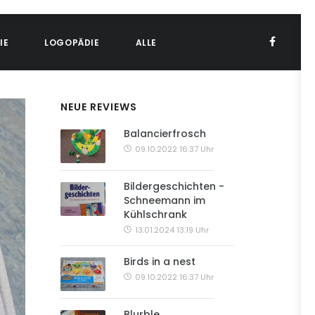
IE
LOGOPÄDIE
ALLE
NEUE REVIEWS
Balancierfrosch
09.10.2022 16:37 Uhr
Bildergeschichten -
Schneemann im
Kühlschrank
13.01.2024 13:19 Uhr
Birds in a nest
09.10.2022 16:37 Uhr
Blurble