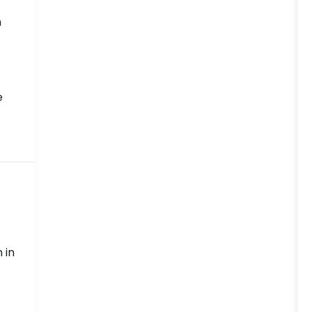
n
e
 in