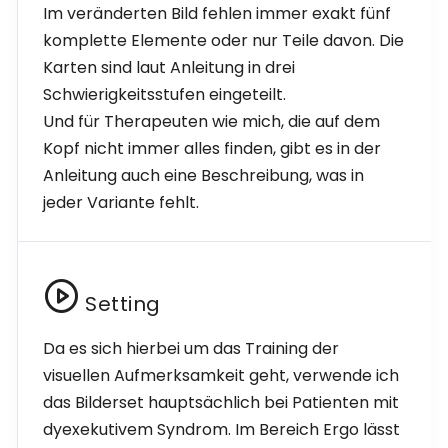
Im veränderten Bild fehlen immer exakt fünf
sensorische Integration
komplette Elemente oder nur Teile davon. Die
Karten sind laut Anleitung in drei
Blindenschrift
Schwierigkeitsstufen eingeteilt.
Deutsche Gebärdensprache (DGS)
Und für Therapeuten wie mich, die auf dem
Unterstützte Kommunikation
Kopf nicht immer alles finden, gibt es in der
Anleitung auch eine Beschreibung, was in
jeder Variante fehlt.
Setting
Da es sich hierbei um das Training der
visuellen Aufmerksamkeit geht, verwende ich
das Bilderset hauptsächlich bei Patienten mit
dyexekutivem Syndrom. Im Bereich Ergo lässt