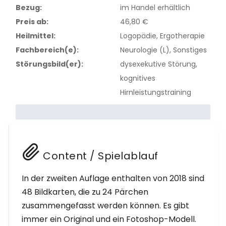
GERIATRIE
Bezug:
im Handel erhältlich
REDEFLUSS
Preis ab:
46,80 €
dementielle Syndrome
Stottern
Heilmittel:
Logopädie, Ergotherapie
Fachbereich(e):
Neurologie (L), Sonstiges
SONSTIGES
Poltern
Störungsbild(er):
dysexekutive Störung,
basale Stimulation
NEUROLOGIE (L)
kognitives
Hirnleistungstraining
kognitives Hirnleistungstraining
Aphasie und kognitive Dysphasie
Hilfsmittelversorgung
Sprechapraxie
Dysarthrie und Dysarthrophonie
Content / Spielablauf
Dysphagie
NEU
Demenzen
In der zweiten Auflage enthalten von 2018 sind
NEU
48 Bildkarten, die zu 24 Pärchen
dysexekutive Störung
zusammengefasst werden können. Es gibt
immer ein Original und ein Fotoshop-Modell.
SONDERPÄDAGOGIK (L)