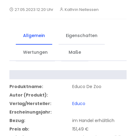
Hüftschäden
Aufmerksamkeit, Konzentration, Merkfähigkeit (Ged
morpho-syntaktische Störungen
27.05.2023 12:20 Uhr
Kathrin Nellessen
Knieschäden
NEU
Dyskalkulie
LOGOPÄDIE
pragmatische Störungen
Fußverletzungen
NEU
Lese-Rechtschreibschwäche bzw. - störung
auditive Verarbeitungs- und Wahrnehmungsstörun
Allgemein
Eigenschaften
NEUROLOGIE (P)
Cochlear Implant und andere Hörstörungen
NEUROLOGIE (E)
LRS
Wertungen
Maße
Paresen der Arme bzw. Hände
INNERE
Literacy Kindergarten
Paresen der Beine bzw. Füße
Mundmotorik
Hemianopsie/Neglect
Produktname:
Educo De Zoo
STIMME
Autor (Produkt):
PSYCHIATRIE
Verlag/Hersteller:
Educo
funktionelle Stimmstörungen
Verhaltensstörung
Erscheinungsjahr:
Laryngektomie
Bezug:
im Handel erhältlich
Depression
Atmung
Preis ab:
151,49 €