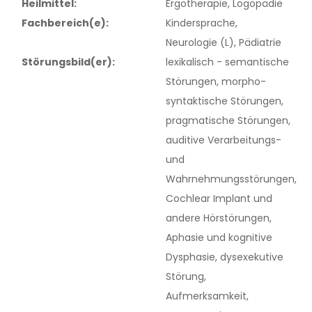
GERIATRIE
Heilmittel:
Ergotherapie, Logopädie
REDEFLUSS
Fachbereich(e):
Kindersprache,
dementielle Syndrome
Neurologie (L), Pädiatrie
Stottern
Störungsbild(er):
lexikalisch - semantische
SONSTIGES
Poltern
Störungen, morpho-
syntaktische Störungen,
basale Stimulation
NEUROLOGIE (L)
pragmatische Störungen,
kognitives Hirnleistungstraining
auditive Verarbeitungs-
Aphasie und kognitive Dysphasie
Hilfsmittelversorgung
und
Sprechapraxie
Wahrnehmungsstörungen,
Dysarthrie und Dysarthrophonie
Cochlear Implant und
Dysphagie
andere Hörstörungen,
NEU
Aphasie und kognitive
Demenzen
NEU
Dysphasie, dysexekutive
dysexekutive Störung
Störung,
Aufmerksamkeit,
SONDERPÄDAGOGIK (L)