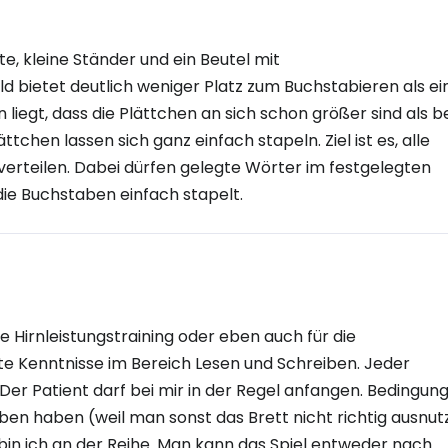
te, kleine Ständer und ein Beutel mit
d bietet deutlich weniger Platz zum Buchstabieren als ei
iegt, dass die Plättchen an sich schon größer sind als b
chen lassen sich ganz einfach stapeln. Ziel ist es, alle
verteilen. Dabei dürfen gelegte Wörter im festgelegten
e Buchstaben einfach stapelt.
ve Hirnleistungstraining oder eben auch für die
te Kenntnisse im Bereich Lesen und Schreiben. Jeder
er Patient darf bei mir in der Regel anfangen. Bedingung
en haben (weil man sonst das Brett nicht richtig ausnut
bin ich an der Reihe. Man kann das Spiel entweder nach